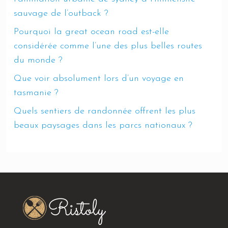
sauvage de l’outback ?
Pourquoi la great ocean road est-elle
considérée comme l’une des plus belles routes
du monde ?
Que voir absolument lors d’un voyage en
tasmanie ?
Quels sentiers de randonnée offrent les plus
beaux paysages dans les parcs nationaux ?