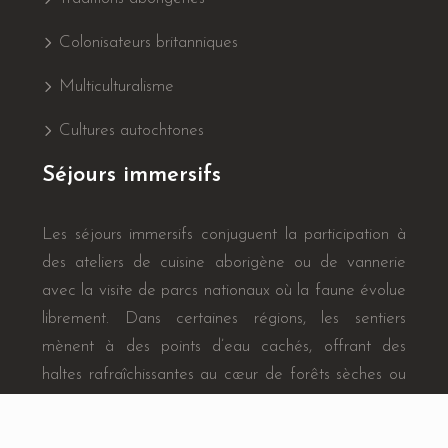
Colonisateurs britanniques
Multiculturalisme
Cultures autochtones
Séjours immersifs
Les séjours immersifs conjuguent la participation à
des ateliers de cuisine aborigène ou de vannerie
avec la visite de parcs nationaux où la faune évolue
librement. Dans certaines régions, les sentiers
mènent à des points d’eau cachés, offrant des
haltes rafraîchissantes au cœur de forêts sèches ou
tropicales.