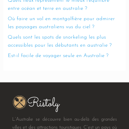
Quels lieux représentent le mieux l’équilibre
entre océan et terre en australie ?
Où faire un vol en montgolfière pour admirer
les paysages australiens vus du ciel ?
Quels sont les spots de snorkeling les plus
accessibles pour les débutants en australie ?
Est-il facile de voyager seule en Australie ?
L’Australie se découvre bien au-delà des grandes
villes et des attractions touristiques. C’est un pays où