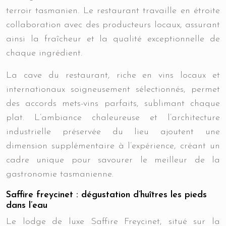
terroir tasmanien. Le restaurant travaille en étroite
collaboration avec des producteurs locaux, assurant
ainsi la fraîcheur et la qualité exceptionnelle de
chaque ingrédient.
La cave du restaurant, riche en vins locaux et
internationaux soigneusement sélectionnés, permet
des accords mets-vins parfaits, sublimant chaque
plat. L’ambiance chaleureuse et l’architecture
industrielle préservée du lieu ajoutent une
dimension supplémentaire à l’expérience, créant un
cadre unique pour savourer le meilleur de la
gastronomie tasmanienne.
Saffire freycinet : dégustation d’huîtres les pieds
dans l’eau
Le lodge de luxe Saffire Freycinet, situé sur la