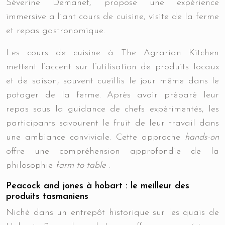
Séverine Demanet, propose une expérience
immersive alliant cours de cuisine, visite de la ferme
et repas gastronomique.
Les cours de cuisine à The Agrarian Kitchen
mettent l’accent sur l’utilisation de produits locaux
et de saison, souvent cueillis le jour même dans le
potager de la ferme. Après avoir préparé leur
repas sous la guidance de chefs expérimentés, les
participants savourent le fruit de leur travail dans
une ambiance conviviale. Cette approche
hands-on
offre une compréhension approfondie de la
philosophie
farm-to-table
.
Peacock and jones à hobart : le meilleur des
produits tasmaniens
Niché dans un entrepôt historique sur les quais de