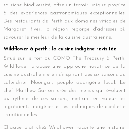
sa riche biodiversité, offre un terroir unique propice
à des expériences gastronomiques exceptionnelles.
Des restaurants de Perth aux domaines viticoles de
Margaret River, la région regorge d’adresses où
savourer le meilleur de la cuisine australienne.
Wildflower à perth : la cuisine indigène revisitée
Situé sur le toit du COMO The Treasury à Perth,
Wildflower propose une approche novatrice de la
cuisine australienne en s’inspirant des six saisons du
calendrier Noongar, peuple aborigène local. Le
chef Matthew Sartori crée des menus qui évoluent
au rythme de ces saisons, mettant en valeur les
ingrédients indigènes et les techniques de cueillette
traditionnelles.
Chaque plat chez Wildflower raconte une histoire,